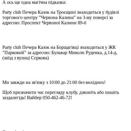
А ось ще одна магічна підказка:
Party club Печера Казок на Троєщині знаходиться у будівлі
торгового центру "Червона Калина" на 3-му поверсі за
адресою: Проспект Червоної Калини 89-б
Party club Печера Казок на Борщагівці знаходиться у ЖК
"Парковий" за адресою: Бульвар Миколи Руденка, д.14-д,
(заїзд з вулиці Сєркова)
Ми завжди на зв'язку з 10:00 до 21:00 без вихідних!
Щоб призначити час перегляду клубу, дзвоніть або пишіть
заздалегідь! Вайбер 050-462-46-72!