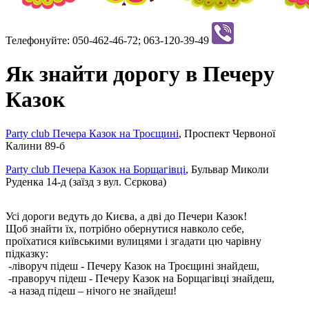
Телефонуйте: 050-462-46-72; 063-120-39-49
Як
знайти
дорогу
в
Печеру
Казок
Party club Печера Казок
на
Троєщині
,
Проспект Червоної
Калини 89-б
Party club Печера Казок
на
Борщагівці
,
Бульвар
Миколи
Руденка 14-д (заїзд з вул. Сєркова)
Усі дороги ведуть до Києва, а дві до Печери Казок!
Щоб знайти їх, потрібно обернутися навколо себе,
проїхатися київськими вулицями і згадати цю чарівну
підказку:
-ліворуч підеш - Печеру Казок на Троєщині знайдеш,
-праворуч підеш - Печеру Казок на Борщагівці знайдеш,
-а назад підеш – нічого не знайдеш!