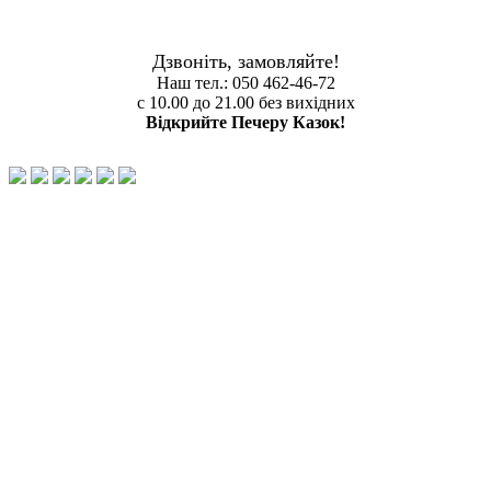
Copyright 2011 © peshera-skazok.com.ua. Детские праздники.
Все права защищены. Дизайн и создание сайтов "sd-studio.kiev.ua "
Карта сайта
Дзвоніть, замовляйте!
Наш тел.: 050 462-46-72
с 10.00 до 21.00 без вихідних
Відкрийте Печеру Казок!