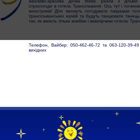
жахливо-красива дочка Мевіс разом з дітьми
страхоходи в готель Трансільванія. Ось тут і почин
монстриків! Діти зможуть погодувати павуками гол
трансільванських мумій та будуть танцювати танець 
так, як вміють тільки зомбіки і вампірчики готелю Тран
Телефон, Вайбер: 050-462-46-72 та 063-120-39-49
вихідних