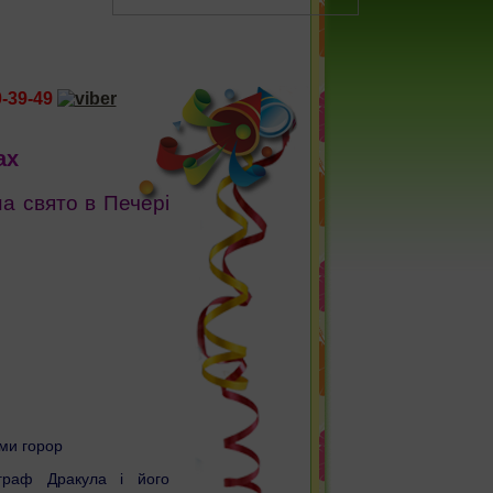
0-39-49
ах
а свято в Печері
ми горор
граф Дракула і його